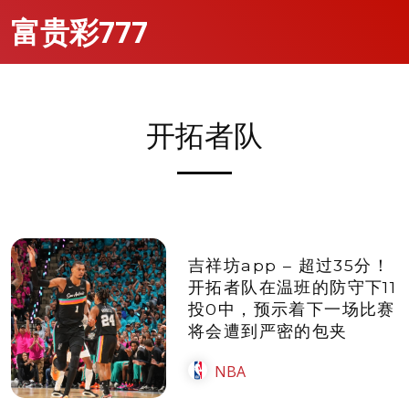
富贵彩777
开拓者队
吉祥坊app – 超过35分！
开拓者队在温班的防守下11
投0中，预示着下一场比赛
将会遭到严密的包夹
NBA