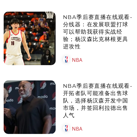
NBA季后赛直播在线观看-
分线器：在发展联盟打球
可以帮助我获得实战经
验；杨汉森比克林根更具
进攻性
NBA
NBA季后赛直播在线观看-
开拓者队可能准备出售球
队，选择杨汉森开发中国
市场，并签回利拉德出售
人气
NBA