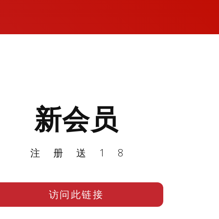
新会员
注册送18
访问此链接