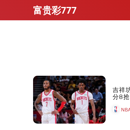
富贵彩777
吉祥坊
分8
NB