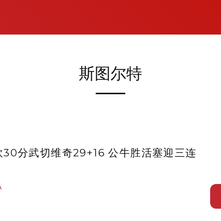
斯图尔特
30分武切维奇29+16 公牛胜活塞迎三连
A