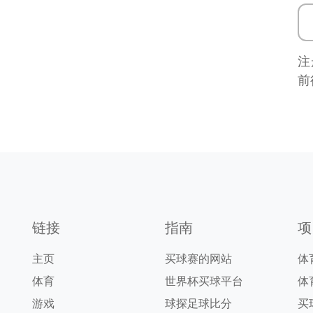
注
前
链接
指南
项
主页
买球赛的网站
体
体育
世界杯买球平台
体
游戏
球探足球比分
买