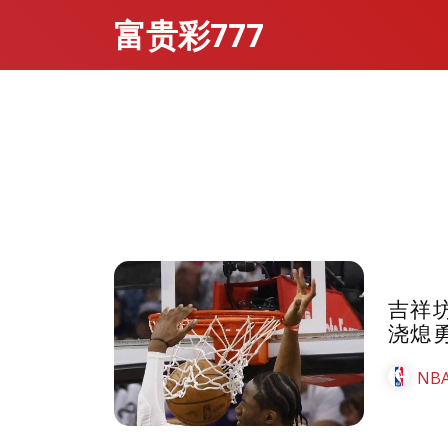
富贵彩777
吉祥
浇熄
NB