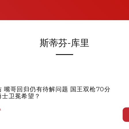
斯蒂芬-库里
坊 嘴哥回归仍有待解问题 国王双枪70分
勇士卫冕希望？
A