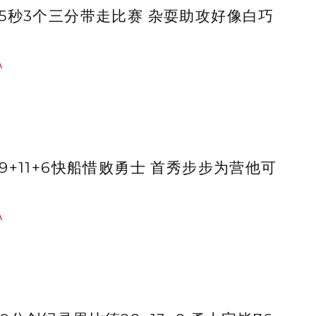
75秒3个三分带走比赛 杂耍助攻好像白巧
A
9+11+6快船惜败勇士 首秀步步为营他可
A