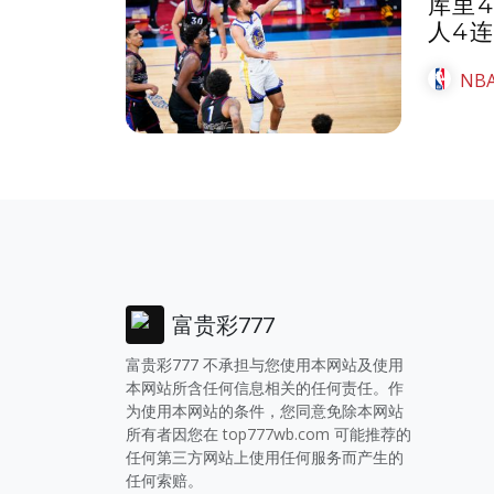
库里4
人4
NB
富贵彩777
富贵彩777 不承担与您使用本网站及使用
本网站所含任何信息相关的任何责任。作
为使用本网站的条件，您同意免除本网站
所有者因您在
top777wb.com
可能推荐的
任何第三方网站上使用任何服务而产生的
任何索赔。