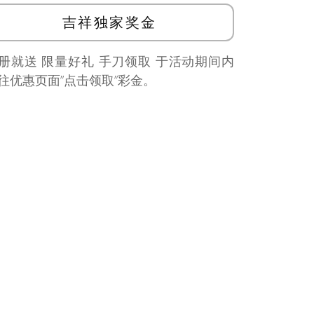
吉祥独家奖金
册就送 限量好礼 手刀领取 于活动期间内
往优惠页面”点击领取”彩金。