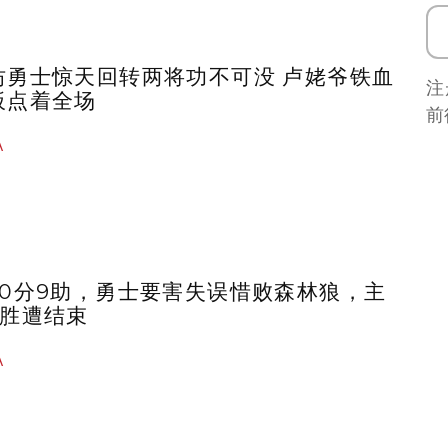
坊勇士惊天回转两将功不可没 卢姥爷铁血
注
板点着全场
前
A
20分9助，勇士要害失误惜败森林狼，主
连胜遭结束
A