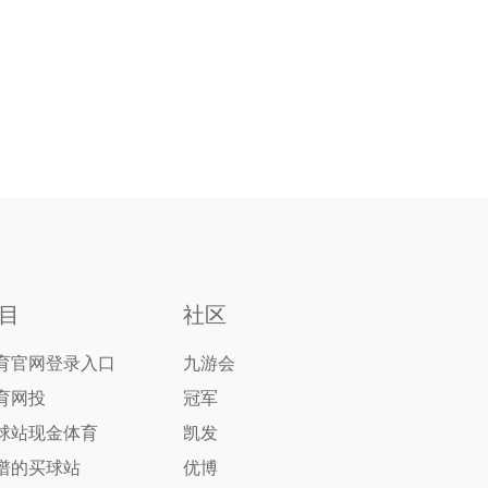
目
社区
育官网登录入口
九游会
育网投
冠军
球站现金体育
凯发
谱的买球站
优博