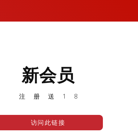
新会员
注册送18
访问此链接