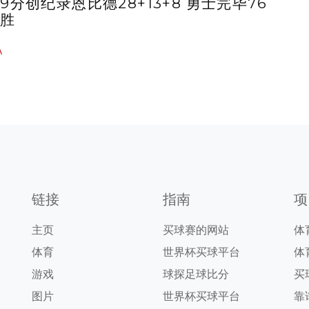
9分创纪录恩比德28+13+8 勇士完毕76
连胜
A
链接
指南
项
主页
买球赛的网站
体
体育
世界杯买球平台
体
游戏
球探足球比分
买
图片
世界杯买球平台
靠