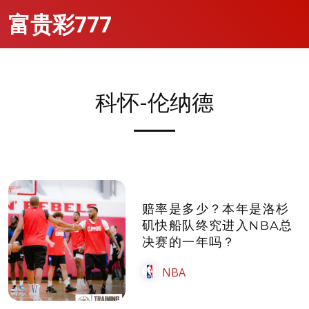
富贵彩777
科怀-伦纳德
赔率是多少？本年是洛杉
矶快船队终究进入NBA总
决赛的一年吗？
NBA