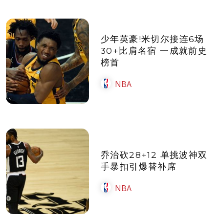
少年英豪!米切尔接连6场
30+比肩名宿 一成就前史
榜首
NBA
乔治砍28+12 单挑波神双
手暴扣引爆替补席
NBA