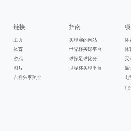
链接
指南
项
主页
买球赛的网站
体
体育
世界杯买球平台
体
游戏
球探足球比分
买
图片
世界杯买球平台
靠
吉祥独家奖金
电
p