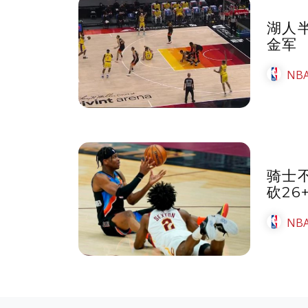
湖人半
金军
NB
骑士不
砍26+
NB