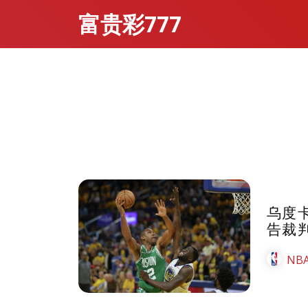
富贵彩777
乌度
告裁
NB