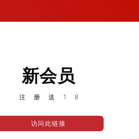
新会员
注册送18
访问此链接