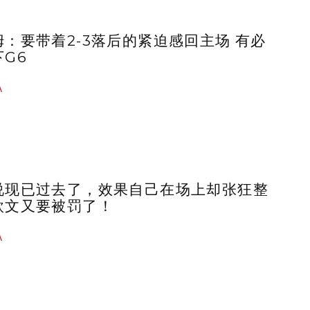
姆：要带着2-3落后的紧迫感回主场 有必
G6
A
说现已过去了，效果自己在场上却张狂整
欧文又要被罚了！
A