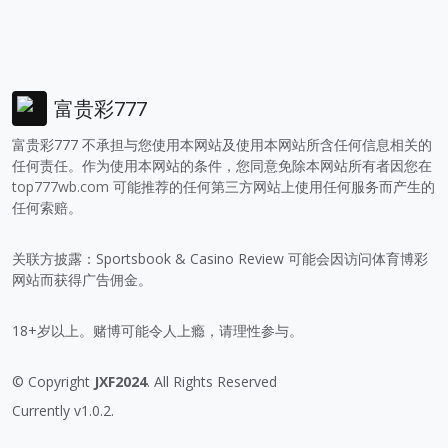
富贵彩777
富贵彩777 不承担与您使用本网站及使用本网站所含任何信息相关的
任何责任。作为使用本网站的条件，您同意免除本网站所有者因您在
top777wb.com
可能推荐的任何第三方网站上使用任何服务而产生的
任何索赔。
关联方披露：Sportsbook & Casino Review 可能会因访问体育博彩
网站而获得广告佣金。
18+岁以上。赌博可能令人上瘾，请理性参与。
© Copyright
JXF2024
. All Rights Reserved
Currently v1.0.2.