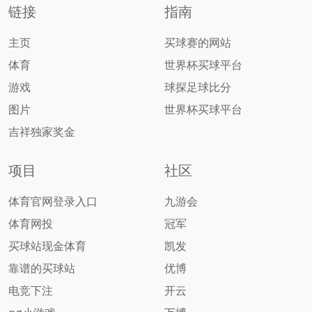
链接
指南
主页
买球赛的网站
体育
世界杯买球平台
游戏
球探足球比分
图片
世界杯买球平台
吉祥独家奖金
项目
社区
体育官网登录入口
九游会
体育网投
冠军
买球站现金体育
凯发
靠谱的买球站
优博
电竞下注
开云