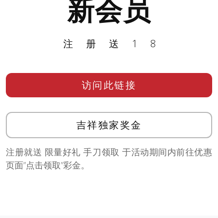
新会员
注册送18
访问此链接
吉祥独家奖金
注册就送 限量好礼 手刀领取 于活动期间内前往优惠
页面”点击领取”彩金。