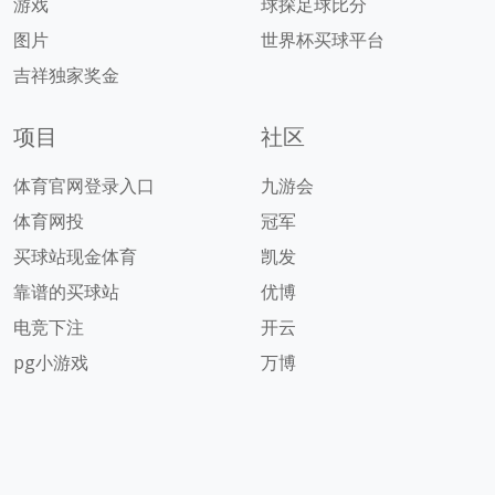
游戏
球探足球比分
图片
世界杯买球平台
吉祥独家奖金
项目
社区
体育官网登录入口
九游会
体育网投
冠军
买球站现金体育
凯发
靠谱的买球站
优博
电竞下注
开云
pg小游戏
万博