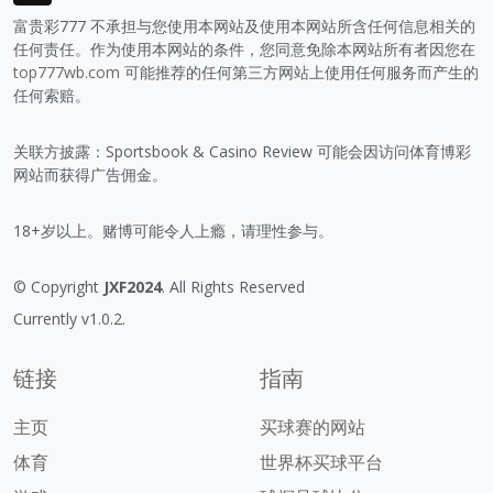
富贵彩777 不承担与您使用本网站及使用本网站所含任何信息相关的
任何责任。作为使用本网站的条件，您同意免除本网站所有者因您在
top777wb.com
可能推荐的任何第三方网站上使用任何服务而产生的
任何索赔。
关联方披露：Sportsbook & Casino Review 可能会因访问体育博彩
网站而获得广告佣金。
18+岁以上。赌博可能令人上瘾，请理性参与。
© Copyright
JXF2024
. All Rights Reserved
Currently v1.0.2.
链接
指南
主页
买球赛的网站
体育
世界杯买球平台