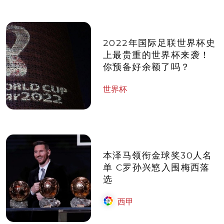
2022年国际足联世界杯史
上最贵重的世界杯来袭！
你预备好余额了吗？
世界杯
本泽马领衔金球奖30人名
单 C罗孙兴慜入围梅西落
选
西甲