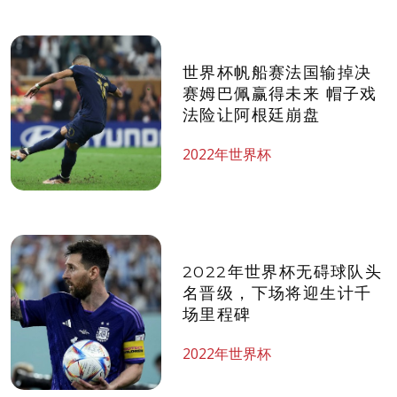
世界杯帆船赛​法国输掉决
赛姆巴佩赢得未来 帽子戏
法险让阿根廷崩盘
2022年世界杯
2022年世界杯​无碍球队头
名晋级，下场将迎生计千
场里程碑
2022年世界杯